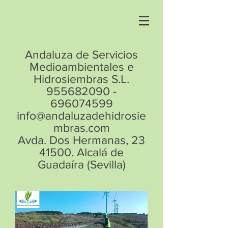
Andaluza de Servicios
Medioambientales e
Hidrosiembras S.L.
955682090
-
696074599
info@andaluzadehidrosie
mbras.com
Avda. Dos Hermanas, 23
41500. Alcalá de
Guadaíra (Sevilla)